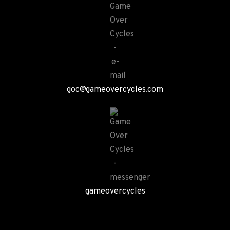
goc@gameovercycles.com
gameovercycles