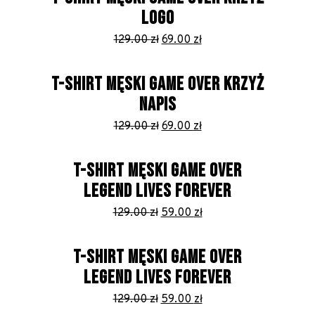
LOGO
Pierwotna
Aktualna
129.00
zł
69.00
zł
cena
cena
wynosiła:
wynosi:
T-SHIRT MĘSKI GAME OVER KRZYŻ
129.00 zł.
69.00 zł.
NAPIS
Pierwotna
Aktualna
129.00
zł
69.00
zł
cena
cena
wynosiła:
wynosi:
T-SHIRT MĘSKI GAME OVER
129.00 zł.
69.00 zł.
LEGEND LIVES FOREVER
Pierwotna
Aktualna
129.00
zł
59.00
zł
cena
cena
wynosiła:
wynosi:
T-SHIRT MĘSKI GAME OVER
129.00 zł.
59.00 zł.
LEGEND LIVES FOREVER
Pierwotna
Aktualna
129.00
zł
59.00
zł