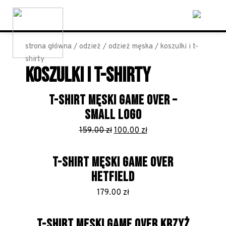
strona główna
/
odzież
/
odzież męska
/ koszulki i t-
shirty
KOSZULKI I T-SHIRTY
T-SHIRT MĘSKI GAME OVER –
SMALL LOGO
Pierwotna
Aktualna
159.00
zł
100.00
zł
cena
cena
wynosiła:
wynosi:
T-SHIRT MĘSKI GAME OVER
159.00 zł.
100.00 zł.
HETFIELD
179.00
zł
T-SHIRT MĘSKI GAME OVER KRZYŻ