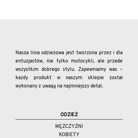
cena
cena
wynosiła:
wynosi:
169.00 zł.
99.00 zł.
Nasza linia odzieżowa jest tworzona przez i dla
entuzjastów, nie tylko motocykli, ale przede
wszystkim dobrego stylu. Zapewniamy was –
każdy produkt w naszym sklepie został
wykonany z uwagą na najmniejszy detal.
ODZIEŻ
MĘŻCZYŹNI
KOBIETY