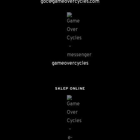
goc@gameovercycles.com
gameovercycles
SKLEP ONLINE