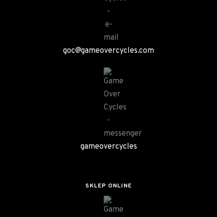
goc@gameovercycles.com
gameovercycles
SKLEP ONLINE